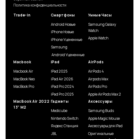
Политика конфиденциальности
Trade-in
Смартфоны
Умные Часы
Android Новые
Samsung Galaxy
Watch
iPhone Новые
Apple Watch
iPhone Уцененные
Samsung
Android Уцененные
Macbook
iPad
AirPods
Macbook Air
IPad 2025
AirPods 4
MacBook Neo
iPad Air 2026
Airpods Max
MacBook Pro
iPad Pro 2024
AirPods Pro
iPad Pro 2025
Apple AirPods Max 2
MacBook Air 2022
Гаджеты
Аксессуары
13" M2
Medicube
Samsung Buds
Nintendo Switch
Apple Magic Mouse
Яндекс Станция
Аксессуары для iPad
JBL
Оригинальные