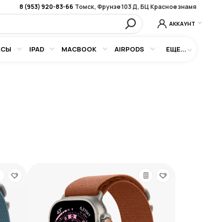
8 (953) 920-83-66
Томск, Фрунзе 103 Д, БЦ Красное знамя
АККАУНТ
АСЫ
IPAD
MACBOOK
AIRPODS
ЕЩЕ...