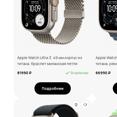
Apple Watch Ultra 3, 49 мм корпус из
Apple Watch
титана, браслет миланская петля
титана, ре
81990 ₽
В наличии
66990 ₽
Подробнее