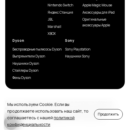
Nintendo Switch
Apple Magic Mouse
Яндекс Станция
Аксессуары для iPad
JBL
Оригинальные
аксессуары Apple
Marshall
XBOX
Dyson
Sony
Беспроводные пылесосы Dyson
Sony Playstation
Выпрямители Dyson
Наушники Sony
Наушники Dyson
Стайлеры Dyson
Фены Dyson
Сайт носит информационный характер и не является публичной
Мы используем Cookie. Если вы
офертой, определяемой положениями статьи 437(2) Гражданского
продолжаете использовать наш сайт, то
кодекса РФ. Описание товара, технические характеристики,
Продолжить
соглашаетесь с нашей
политикой
комплектацию и стоимость товара уточняйте, пожалуйста, у
конфиденциальности
продавцов-консультантов.