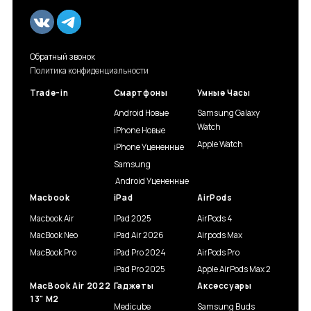
Обратный звонок
Политика конфиденциальности
Trade-in
Смартфоны
Умные Часы
Android Новые
Samsung Galaxy
Watch
iPhone Новые
Apple Watch
iPhone Уцененные
Samsung
Android Уцененные
Macbook
iPad
AirPods
Macbook Air
IPad 2025
AirPods 4
MacBook Neo
iPad Air 2026
Airpods Max
MacBook Pro
iPad Pro 2024
AirPods Pro
iPad Pro 2025
Apple AirPods Max 2
MacBook Air 2022
Гаджеты
Аксессуары
13" M2
Medicube
Samsung Buds