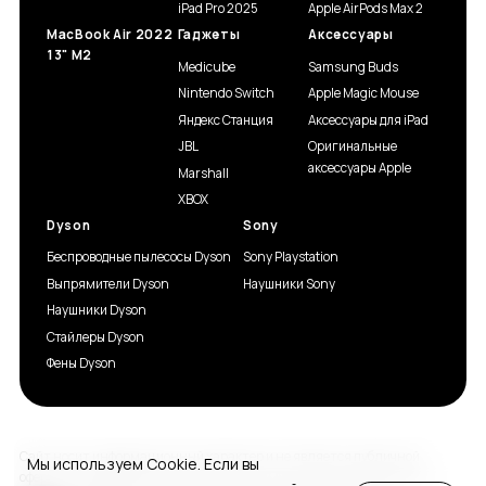
iPad Pro 2025
Apple AirPods Max 2
MacBook Air 2022
Гаджеты
Аксессуары
13" M2
Medicube
Samsung Buds
Nintendo Switch
Apple Magic Mouse
Яндекс Станция
Аксессуары для iPad
JBL
Оригинальные
аксессуары Apple
Marshall
XBOX
Dyson
Sony
Беспроводные пылесосы Dyson
Sony Playstation
Выпрямители Dyson
Наушники Sony
Наушники Dyson
Стайлеры Dyson
Фены Dyson
Сайт носит информационный характер и не является публичной
Мы используем Cookie. Если вы
офертой, определяемой положениями статьи 437(2) Гражданского