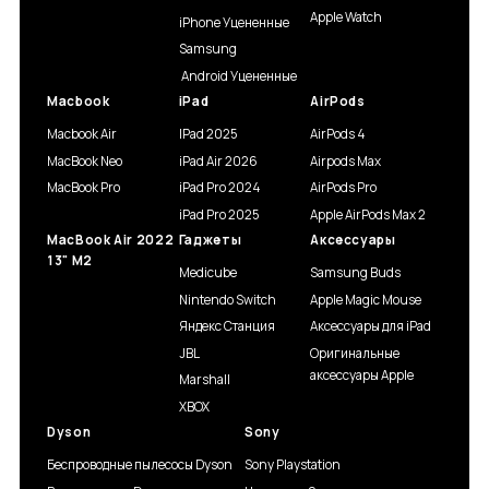
Apple Watch
iPhone Уцененные
Samsung
Android Уцененные
Macbook
iPad
AirPods
Macbook Air
IPad 2025
AirPods 4
MacBook Neo
iPad Air 2026
Airpods Max
MacBook Pro
iPad Pro 2024
AirPods Pro
iPad Pro 2025
Apple AirPods Max 2
MacBook Air 2022
Гаджеты
Аксессуары
13" M2
Medicube
Samsung Buds
Nintendo Switch
Apple Magic Mouse
Яндекс Станция
Аксессуары для iPad
JBL
Оригинальные
аксессуары Apple
Marshall
XBOX
Dyson
Sony
Беспроводные пылесосы Dyson
Sony Playstation