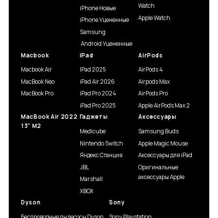
Watch
iPhone Новые
Apple Watch
iPhone Уцененные
Samsung
Android Уцененные
Macbook
iPad
AirPods
Macbook Air
IPad 2025
AirPods 4
MacBook Neo
iPad Air 2026
Airpods Max
MacBook Pro
iPad Pro 2024
AirPods Pro
iPad Pro 2025
Apple AirPods Max 2
MacBook Air 2022
Гаджеты
Аксессуары
13" M2
Medicube
Samsung Buds
Nintendo Switch
Apple Magic Mouse
Яндекс Станция
Аксессуары для iPad
JBL
Оригинальные
аксессуары Apple
Marshall
XBOX
Dyson
Sony
Беспроводные пылесосы Dyson
Sony Playstation