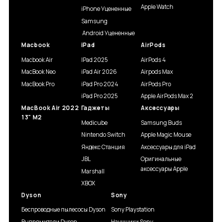
Apple Watch
iPhone Уцененные
Samsung
Android Уцененные
Macbook
iPad
AirPods
Macbook Air
IPad 2025
AirPods 4
MacBook Neo
iPad Air 2026
Airpods Max
MacBook Pro
iPad Pro 2024
AirPods Pro
iPad Pro 2025
Apple AirPods Max 2
MacBook Air 2022
Гаджеты
Аксессуары
13" M2
Medicube
Samsung Buds
Nintendo Switch
Apple Magic Mouse
Яндекс Станция
Аксессуары для iPad
JBL
Оригинальные
аксессуары Apple
Marshall
XBOX
Dyson
Sony
Беспроводные пылесосы Dyson
Sony Playstation
Выпрямители Dyson
Наушники Sony