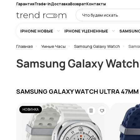
Гарантия
Trade-in
Доставка
Возврат
Контакты
IPHONE НОВЫЕ
IPHONE УЦЕНЕННЫЕ
SAMSUN
Главная
Умные Часы
Samsung Galaxy Watch
Samsu
Samsung Galaxy Watch 
SAMSUNG GALAXY WATCH ULTRA 47ММ
НОВИНКА