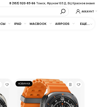
8 (953) 920-83-66
Томск, Фрунзе 103 Д, БЦ Красное знамя
АККАУНТ
АСЫ
IPAD
MACBOOK
AIRPODS
ЕЩЕ...
НОВИНКА