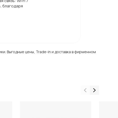
 связь: Wi‑Fi 7
6, благодаря
1
ки. Выгодные цены, Trade-in и доставка в фирменном