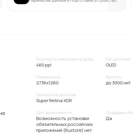
Перенесём данные и подготовим устройство
Плотность пикселей на дюйм
Тип дисплея
460 ppi
OLED
Разрешение
Яркость
2736x1260
до 3000 нит
Технологии дисплея
Super Retina XDR
но
Доп. возможности
Поддержка M
Возможность установки
Да
обязательных российских
приложений (Rustore) нет