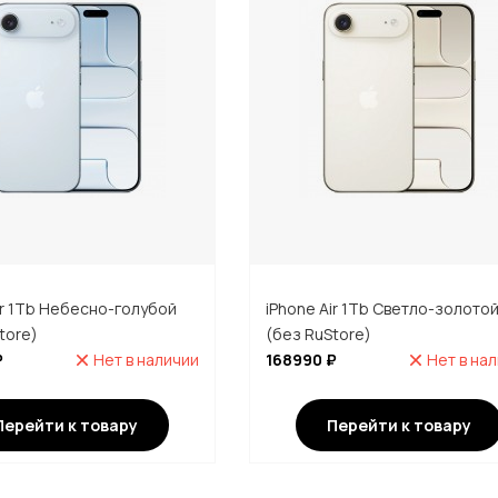
ir 1Tb Небесно-голубой
iPhone Air 1Tb Светло-золото
tore)
(без RuStore)
₽
Нет в наличии
168990 ₽
Нет в на
Перейти к товару
Перейти к товару