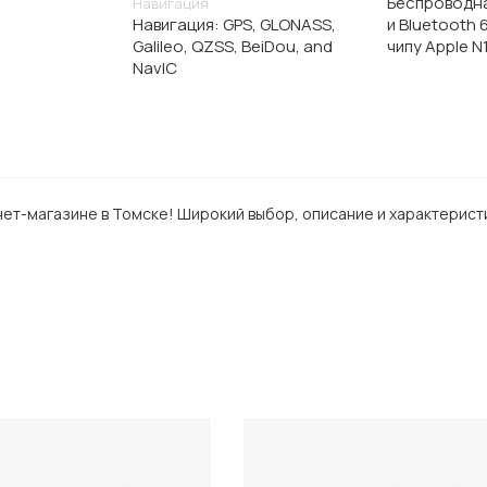
Беспроводная
Навигация
Навигация: GPS, GLONASS,
и Bluetooth 
Galileo, QZSS, BeiDou, and
чипу Apple N
NavIC
нет-магазине в Томске! Широкий выбор, описание и характеристи