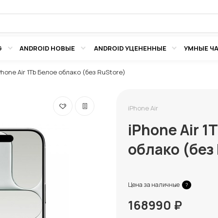
G
ANDROID НОВЫЕ
ANDROID УЦЕНЕННЫЕ
УМНЫЕ Ч
Phone Air 1Tb Белое облако (без RuStore)
iPhone Air
iPhone Air 1
облако (без
Цена за наличные
?
168990 ₽