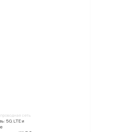
спроводная сеть
ь: 5G, LTE и
ие