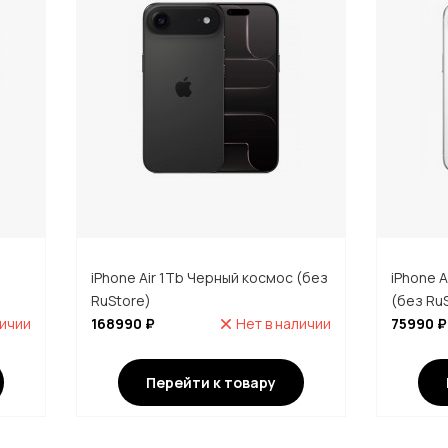
й
iPhone Air 1Tb Черный космос (без
iPhone 
RuStore)
(без Ru
личии
168990 ₽
Нет в наличии
75990 ₽
Перейти к товару