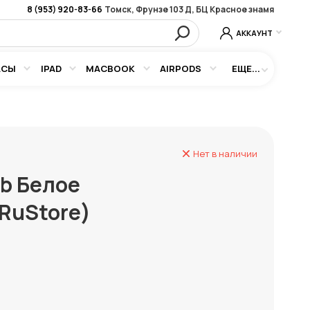
8 (953) 920-83-66
Томск, Фрунзе 103 Д, БЦ Красное знамя
АККАУНТ
АСЫ
IPAD
MACBOOK
AIRPODS
ЕЩЕ...
Нет в наличии
Tb Белое
 RuStore)