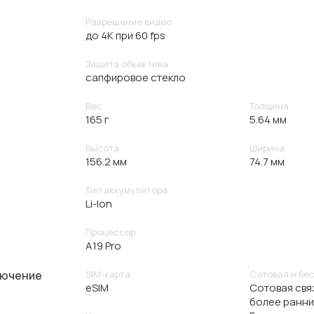
Разрешение видео
до 4K при 60 fps
Защита объектива
сапфировое стекло
Вес
Толщина
165 г
5.64 мм
Высота
Ширина
156.2 мм
74.7 мм
Тип аккумулятора
Li-Ion
Процессор
A19 Pro
лючение
SIM-карта
Сотовая и бе
eSIM
Сотовая связ
более ранн