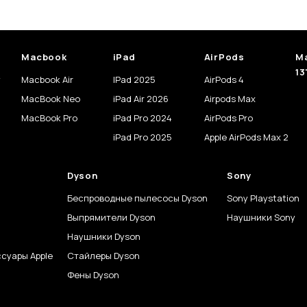
Macbook
iPad
AirPods
Ma
13
y
Macbook Air
IPad 2025
AirPods 4
MacBook Neo
iPad Air 2026
Airpods Max
MacBook Pro
iPad Pro 2024
AirPods Pro
iPad Pro 2025
Apple AirPods Max 2
Dyson
Sony
Беспроводные пылесосы Dyson
Sony Playstation
Выпрямители Dyson
Наушники Sony
Наушники Dyson
суары Apple
Стайлеры Dyson
Фены Dyson