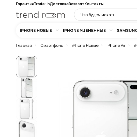
Гарантия
Trade-in
Доставка
Возврат
Контакты
IPHONE НОВЫЕ
IPHONE УЦЕНЕННЫЕ
SAMSUN
Главная
Смартфоны
iPhone Новые
iPhone Air
i