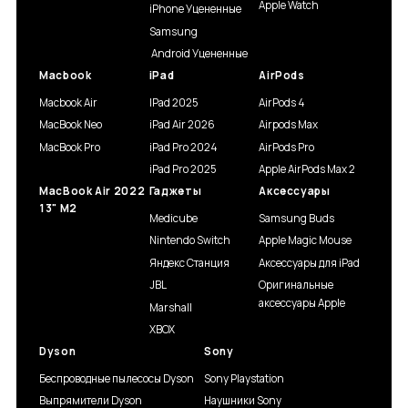
Apple Watch
iPhone Уцененные
Samsung
Android Уцененные
Macbook
iPad
AirPods
Macbook Air
IPad 2025
AirPods 4
MacBook Neo
iPad Air 2026
Airpods Max
MacBook Pro
iPad Pro 2024
AirPods Pro
iPad Pro 2025
Apple AirPods Max 2
MacBook Air 2022
Гаджеты
Аксессуары
13" M2
Medicube
Samsung Buds
Nintendo Switch
Apple Magic Mouse
Яндекс Станция
Аксессуары для iPad
JBL
Оригинальные
аксессуары Apple
Marshall
XBOX
Dyson
Sony
Беспроводные пылесосы Dyson
Sony Playstation
Выпрямители Dyson
Наушники Sony