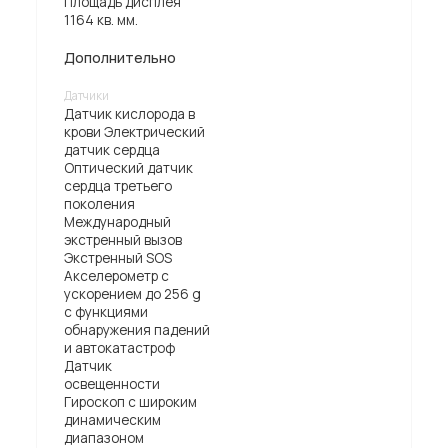
Площадь дисплея
1164 кв. мм.
Дополнительно
Датчики
Датчик кислорода в
крови Электрический
датчик сердца
Оптический датчик
сердца третьего
поколения
Международный
экстренный вызов
Экстренный SOS
Акселерометр с
ускорением до 256 g
с функциями
обнаружения падений
и автокатастроф
Датчик
освещенности
Гироскоп с широким
динамическим
диапазоном