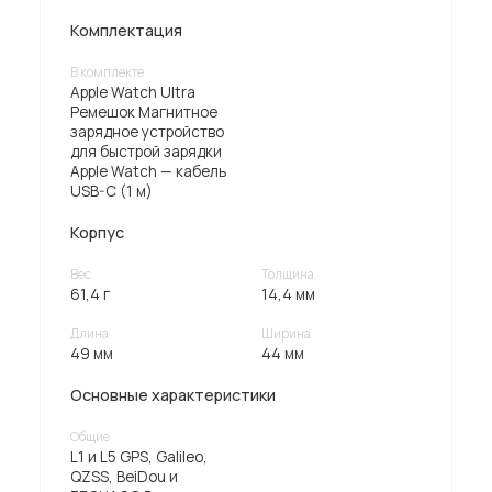
Комплектация
В комплекте
Apple Watch Ultra
Ремешок Магнитное
зарядное устройство
для быстрой зарядки
Apple Watch — кабель
USB-C (1 м)
Корпус
Вес
Толщина
61,4 г
14,4 мм
Длина
Ширина
49 мм
44 мм
Основные характеристики
Общие
L1 и L5 GPS, Galileo,
QZSS, BeiDou и